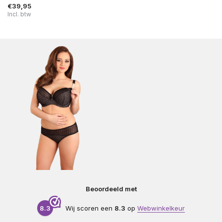
€39,95
Incl. btw
Beoordeeld met
8.3
Wij scoren een
8.3
op
Webwinkelkeur