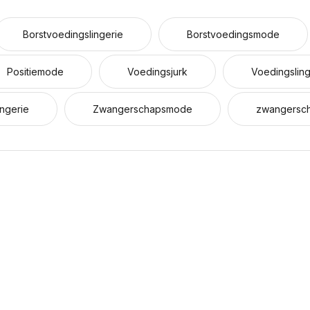
Borstvoedingslingerie
Borstvoedingsmode
Positiemode
Voedingsjurk
Voedingsling
ngerie
Zwangerschapsmode
zwangersc