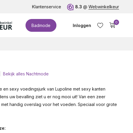
te cupmaten (t/m cup M)!
Klantenservice
8.3
@
Webwinkelkeur
0
Badmode
Inloggen
Bekijk alles Nachtmode
Account aanmaken
e en sexy voedingsjurk van Lupoline met sexy kanten
ijdens uw bevalling ziet u er nog mooi uit! Van een zeer
t met handig overslag voor het voeden. Speciaal voor grote
ze: