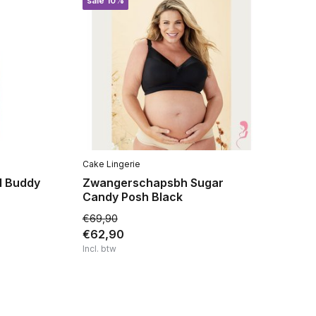
sale 10%
Cake Lingerie
Ca
M Buddy
Zwangerschapsbh Sugar
C
Candy Posh Black
Cu
€69,90
€62,90
€1
Incl. btw
Inc