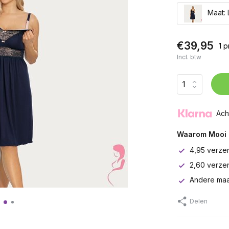
Maat: 
€39,95
1 
Incl. btw
Ach
Waarom Mooi 
4,95 verze
2,60 verze
Andere maa
Delen