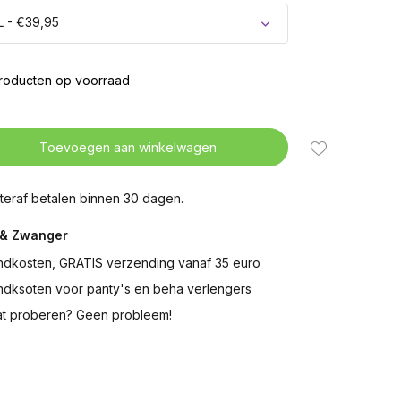
L - €39,95
producten op voorraad
Uitverkocht
Toevoegen aan winkelwagen
Uitverkocht
teraf betalen binnen 30 dagen.
& Zwanger
ndkosten, GRATIS verzending vanaf 35 euro
ndksoten voor panty's en beha verlengers
t proberen? Geen probleem!