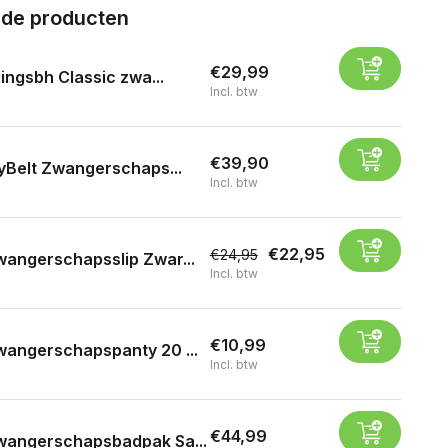
rde producten
€29,99
ingsbh Classic zwa...
Incl. btw
€39,90
yBelt Zwangerschaps...
Incl. btw
€22,95
€24,95
angerschapsslip Zwar...
Incl. btw
€10,99
angerschapspanty 20 ...
Incl. btw
€44,99
wangerschapsbadpak Sa...