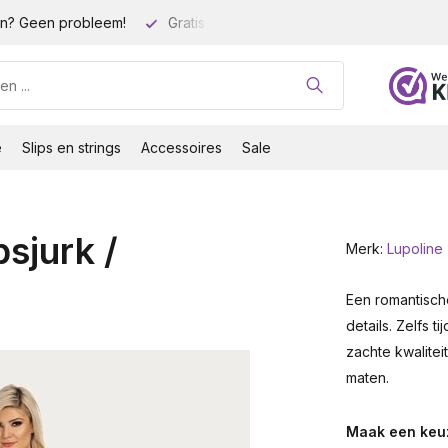
n? Geen probleem!
Gratis verzending vanaf 35 euro!
Gro
e
Slips en strings
Accessoires
Sale
sjurk /
Merk:
Lupoline
Een romantisch
details. Zelfs t
zachte kwalitei
maten.
Maak een keu