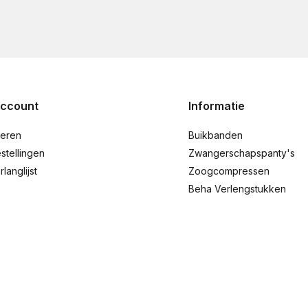
account
Informatie
reren
Buikbanden
stellingen
Zwangerschapspanty's
rlanglijst
Zoogcompressen
Beha Verlengstukken