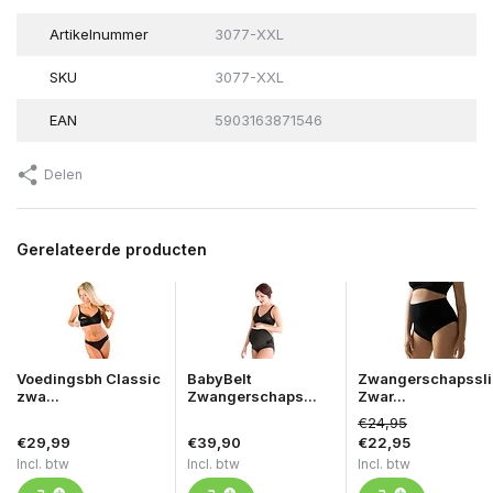
Artikelnummer
3077-XXL
SKU
3077-XXL
EAN
5903163871546
Delen
Gerelateerde producten
Voedingsbh Classic
BabyBelt
Zwangerschapssli
zwa...
Zwangerschaps...
Zwar...
€24,95
€29,99
€39,90
€22,95
Incl. btw
Incl. btw
Incl. btw