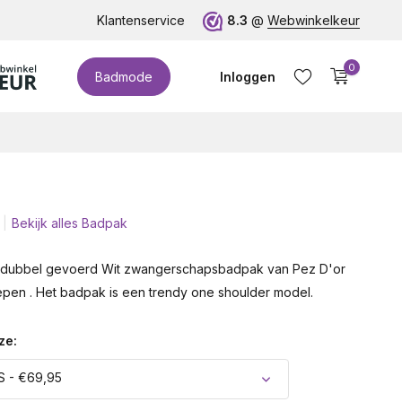
te cupmaten (t/m cup M)!
Klantenservice
8.3
@
Webwinkelkeur
0
Badmode
Inloggen
Bekijk alles Badpak
Account aanmaken
ol dubbel gevoerd Wit zwangerschapsbadpak van Pez D'or
epen . Het badpak is een trendy one shoulder model.
ze:
S - €69,95