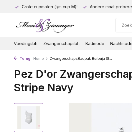
euro!
Grote cupmaten (t/m cup M)!
Andere maat probere
Voedingsbh
Zwangerschapsbh
Badmode
Nachtmod
Terug
Home
ZwangerschapsBadpak Burbuja St...
Pez D'or Zwangerscha
Stripe Navy