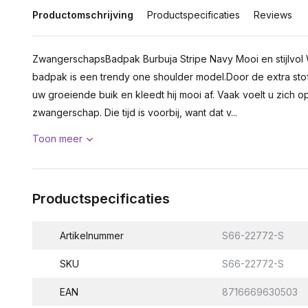
Productomschrijving
Productspecificaties
Reviews
ZwangerschapsBadpak Burbuja Stripe Navy Mooi en stijlvol
badpak is een trendy one shoulder model.Door de extra stof 
uw groeiende buik en kleedt hij mooi af. Vaak voelt u zich 
zwangerschap. Die tijd is voorbij, want dat v...
Toon meer
Productspecificaties
Artikelnummer
S66-22772-S
SKU
S66-22772-S
EAN
8716669630503