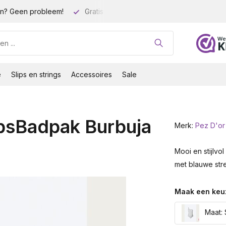
n? Geen probleem!
Gratis verzending vanaf 35 euro!
Gro
e
Slips en strings
Accessoires
Sale
psBadpak Burbuja
Merk:
Pez D'or
Mooi en stijlv
met blauwe str
Maak een keu
Maat: 