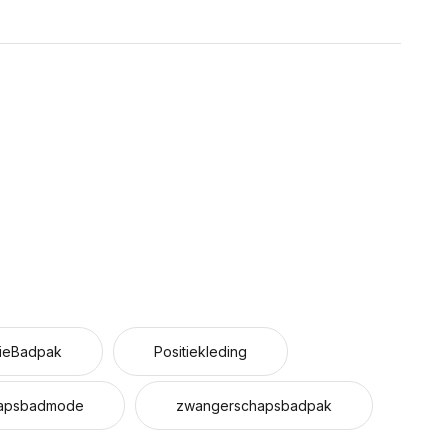
tieBadpak
Positiekleding
apsbadmode
zwangerschapsbadpak