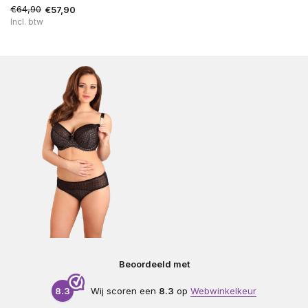
€64,90
€57,90
Incl. btw
Beoordeeld met
8.3
Wij scoren een
8.3
op
Webwinkelkeur