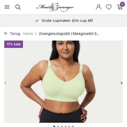
0
Grote cupmaten (t/m cup M)!
Terug
Home
Zwangerschapsbh / Meegroeibh S...
11% sale