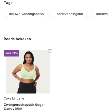
Tags
Blauwe voedingsbeha
borstvoedingsbh
Borstvoed
Reeds bekeken
sale 11%
Cake Lingerie
Zwangerschapsbh Sugar
Candy Mint