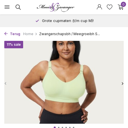
0
Grote cupmaten (t/m cup M)!
Terug
Home
Zwangerschapsbh / Meegroeibh S...
11% sale