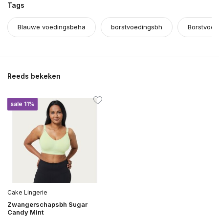
Tags
Blauwe voedingsbeha
borstvoedingsbh
Borstvoed
Reeds bekeken
sale 11%
Cake Lingerie
Zwangerschapsbh Sugar
Candy Mint