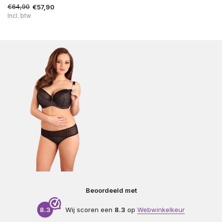
€64,90
€57,90
Incl. btw
Beoordeeld met
8.3
Wij scoren een
8.3
op
Webwinkelkeur