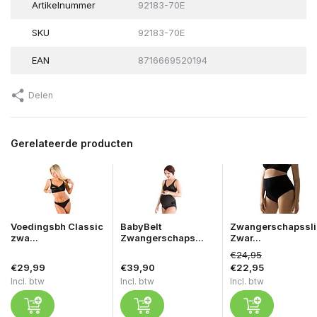
Artikelnummer
92183-70E
SKU
92183-70E
EAN
8716669520194
Delen
Gerelateerde producten
Voedingsbh Classic
BabyBelt
Zwangerschapssli
zwa...
Zwangerschaps...
Zwar...
€24,95
€29,99
€39,90
€22,95
Incl. btw
Incl. btw
Incl. btw