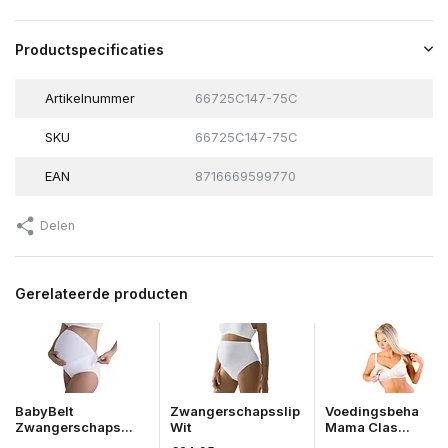
Productspecificaties
Artikelnummer
66725C147-75C
SKU
66725C147-75C
EAN
8716669599770
Delen
Gerelateerde producten
BabyBelt
Zwangerschapsslip
Voedingsbeha
Zwangerschaps...
Wit
Mama Clas...