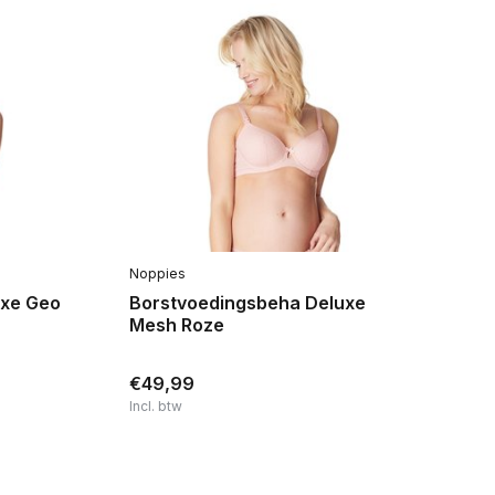
Noppies
No
uxe Geo
Borstvoedingsbeha Deluxe
Bo
Mesh Roze
Me
€49,99
€
Incl. btw
Inc