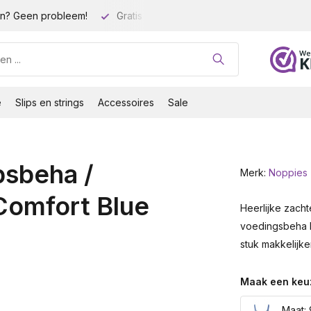
n? Geen probleem!
Gratis verzending vanaf 35 euro!
Gro
e
Slips en strings
Accessoires
Sale
sbeha /
Merk:
Noppies
Comfort Blue
Heerlijke zach
voedingsbeha h
stuk makkelijke
Maak een keu
Maat: 