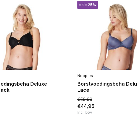
sale 25%
Noppies
oedingsbeha Deluxe
Borstvoedingsbeha Del
lack
Lace
€59,99
€44,95
Incl. btw