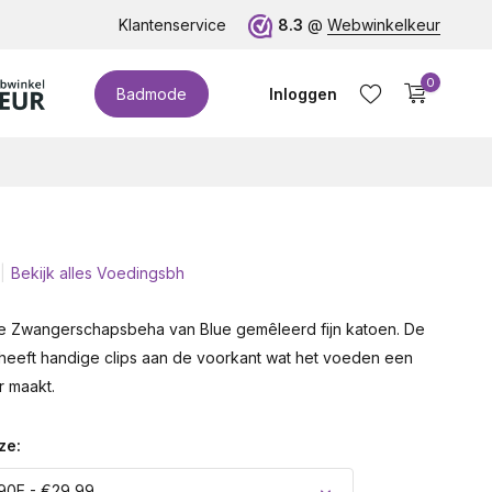
te cupmaten (t/m cup M)!
Klantenservice
8.3
@
Webwinkelkeur
0
Badmode
Inloggen
Bekijk alles Voedingsbh
Account aanmaken
te Zwangerschapsbeha van Blue gemêleerd fijn katoen. De
eeft handige clips aan de voorkant wat het voeden een
r maakt.
ze:
90E - €29,99