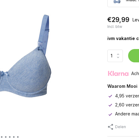
€29,99
Lev
Incl. btw
ivm vakantie 
Ach
Waarom Mooi 
4,95 verze
2,60 verze
Andere maa
Delen