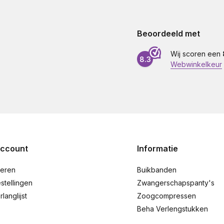
Beoordeeld met
Wij scoren een
8.3
Webwinkelkeur
account
Informatie
reren
Buikbanden
stellingen
Zwangerschapspanty's
rlanglijst
Zoogcompressen
Beha Verlengstukken