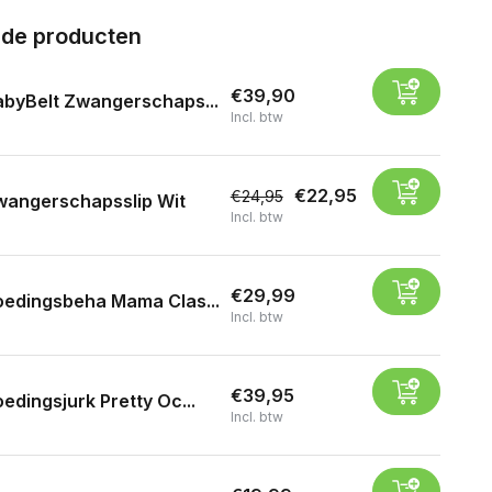
rde producten
€39,90
byBelt Zwangerschaps...
Incl. btw
€22,95
€24,95
wangerschapsslip Wit
Incl. btw
€29,99
oedingsbeha Mama Clas...
Incl. btw
€39,95
edingsjurk Pretty Oc...
Incl. btw