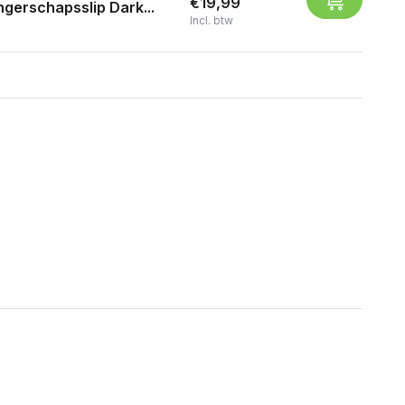
€19,99
gerschapsslip Dark...
Incl. btw