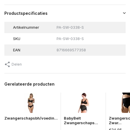
Productspecificaties
Artikelnummer
PA-SW-0338-S
SKU
PA-SW-0338-S
EAN
8716669577358
Delen
Gerelateerde producten
Zwangerschapsbh/voedin...
BabyBelt
Zwangersc
Zwangerschaps...
Zwar...
€24,95