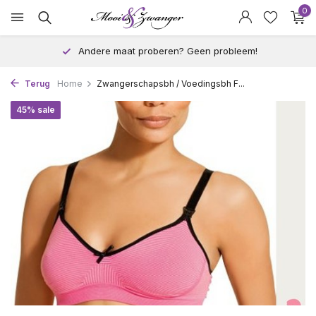
0
Andere maat proberen? Geen probleem!
Terug
Home
Zwangerschapsbh / Voedingsbh F...
45% sale