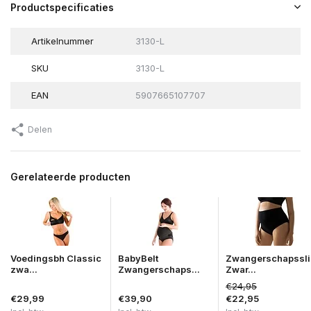
Productspecificaties
Artikelnummer
3130-L
SKU
3130-L
EAN
5907665107707
Delen
Gerelateerde producten
Voedingsbh Classic
BabyBelt
Zwangerschapssli
zwa...
Zwangerschaps...
Zwar...
€24,95
€29,99
€39,90
€22,95