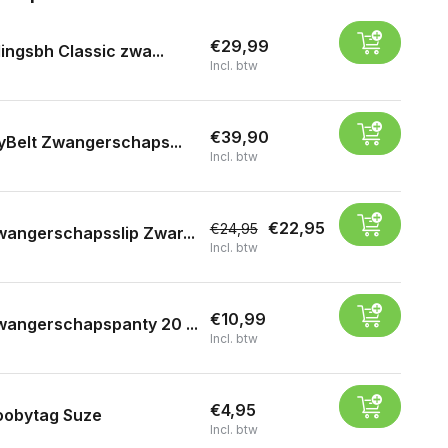
€29,99
ingsbh Classic zwa...
Incl. btw
€39,90
yBelt Zwangerschaps...
Incl. btw
€22,95
€24,95
angerschapsslip Zwar...
Incl. btw
€10,99
angerschapspanty 20 ...
Incl. btw
€4,95
oobytag Suze
Incl. btw