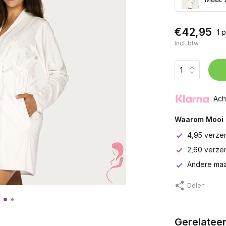
€42,95
1 
Incl. btw
Ach
Waarom Mooi 
4,95 verze
2,60 verze
Andere maa
Delen
Gerelatee