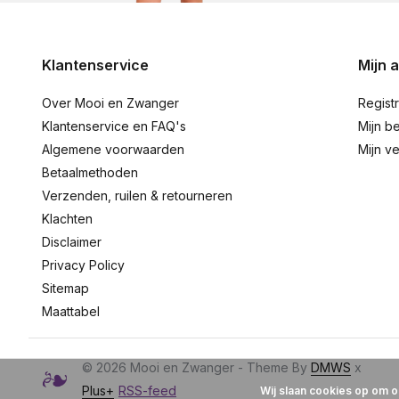
Klantenservice
Mijn 
Over Mooi en Zwanger
Regist
Klantenservice en FAQ's
Mijn be
Algemene voorwaarden
Mijn ve
Betaalmethoden
Verzenden, ruilen & retourneren
Klachten
Disclaimer
Privacy Policy
Sitemap
Maattabel
© 2026 Mooi en Zwanger - Theme By
DMWS
x
Plus+
RSS-feed
Wij slaan cookies op om o