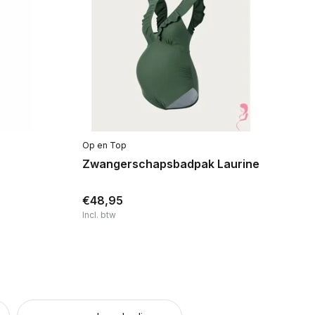
Op en Top
Lu
Zwangerschapsbadpak Laurine
Z
Da
€48,95
€
Incl. btw
Inc