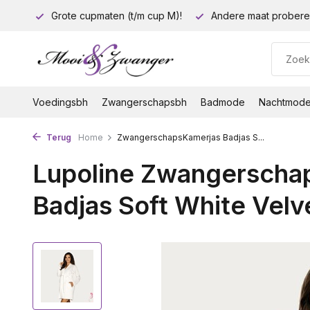
euro!
Grote cupmaten (t/m cup M)!
Andere maat probere
Voedingsbh
Zwangerschapsbh
Badmode
Nachtmod
Terug
Home
ZwangerschapsKamerjas Badjas S...
Lupoline Zwangerscha
Badjas Soft White Velv