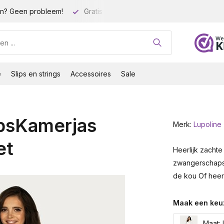
n? Geen probleem!
Gratis verzending vanaf 35 euro!
Gro
e
Slips en strings
Accessoires
Sale
psKamerjas
Merk:
Lupoline
et
Heerlijk zachte
zwangerschapsju
de kou Of heerli
Maak een keu
Maat: 