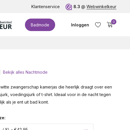
te cupmaten (t/m cup M)!
Klantenservice
8.3
@
Webwinkelkeur
0
Badmode
Inloggen
Bekijk alles Nachtmode
Account aanmaken
 witte zwangerschap kamerjas die heerlijk draagt over een
rk, voedingsjurk of t-shirt. Ideaal voor in de nacht tegen
jk als je ent uit bad komt.
ze:
L / XL - €42,95