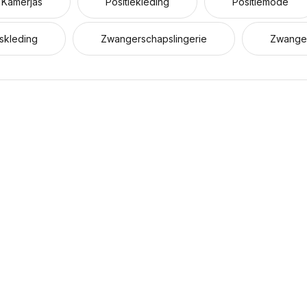
Kamerjas
Positiekleding
Positiemode
skleding
Zwangerschapslingerie
Zwange