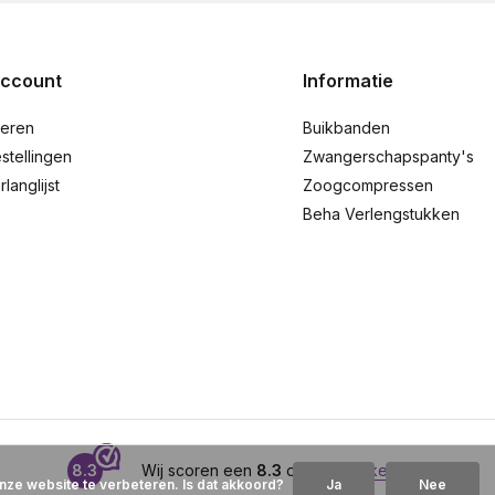
account
Informatie
reren
Buikbanden
stellingen
Zwangerschapspanty's
rlanglijst
Zoogcompressen
Beha Verlengstukken
8.3
Wij scoren een
8.3
op
Webwinkelkeur
nze website te verbeteren. Is dat akkoord?
Ja
Nee