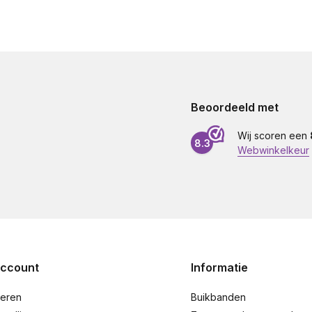
Beoordeeld met
Wij scoren een
8.3
Webwinkelkeur
account
Informatie
reren
Buikbanden