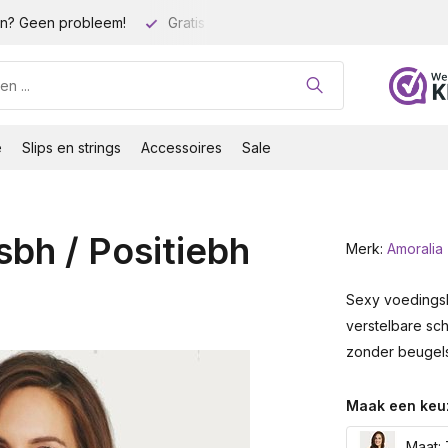
n? Geen probleem!
Gratis verzending vanaf 35 euro!
Gro
e
Slips en strings
Accessoires
Sale
bh / Positiebh
Merk:
Amoralia
Sexy voedingsb
verstelbare sc
zonder beugels
Maak een keu
Maat: 