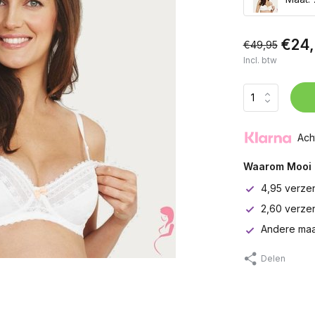
€24
€49,95
Incl. btw
Ach
Waarom Mooi 
4,95 verze
2,60 verze
Andere maa
Delen