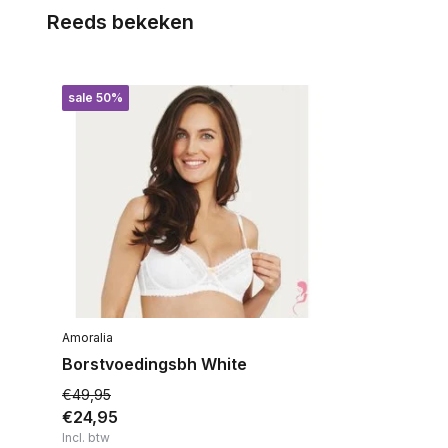
Reeds bekeken
sale 50%
Amoralia
Borstvoedingsbh White
€49,95
€24,95
Incl. btw