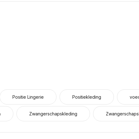
Positie Lingerie
Positiekleding
voe
a
Zwangerschapskleding
Zwangerschapsl