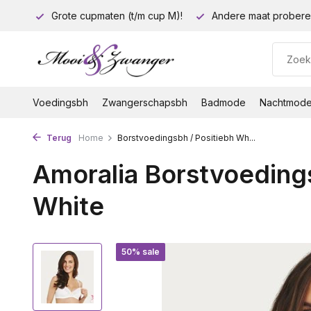
euro!
Grote cupmaten (t/m cup M)!
Andere maat probere
Voedingsbh
Zwangerschapsbh
Badmode
Nachtmod
Terug
Home
Borstvoedingsbh / Positiebh Wh...
Amoralia Borstvoedings
White
50% sale