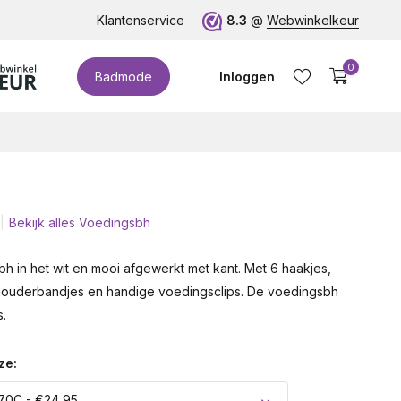
te cupmaten (t/m cup M)!
Klantenservice
8.3
@
Webwinkelkeur
0
Badmode
Inloggen
Bekijk alles Voedingsbh
Account aanmaken
h in het wit en mooi afgewerkt met kant. Met 6 haakjes,
houderbandjes en handige voedingsclips. De voedingsbh
.
ze:
70C - €24,95