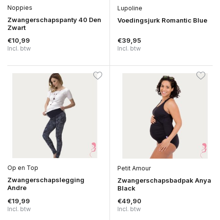
Noppies
Lupoline
Zwangerschapspanty 40 Den
Voedingsjurk Romantic Blue
Zwart
€10,99
€39,95
Incl. btw
Incl. btw
Op en Top
Petit Amour
Zwangerschapslegging
Zwangerschapsbadpak Anya
Andre
Black
€19,99
€49,90
Incl. btw
Incl. btw