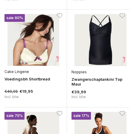
sale 60%
Cake Lingerie
Noppies
Voedingsbh Shortbread
Zwangerschaptankini Top
Maui
€49,95
€19,95
€39,99
Incl. btw
Incl. btw
sale 75%
sale 17%