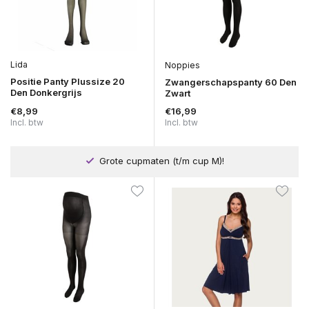
Lida
Noppies
Positie Panty Plussize 20
Zwangerschapspanty 60 Den
Den Donkergrijs
Zwart
€8,99
€16,99
Incl. btw
Incl. btw
Grote cupmaten (t/m cup M)!
Andere maa