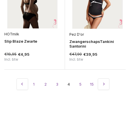
HOTmilk
Pez D'or
Slip Blaze Zwarte
ZwangerschapsTankini
Santorini
€19,95
€47,90
€4,95
€39,95
Incl. btw
Incl. btw
1
2
3
4
5
15