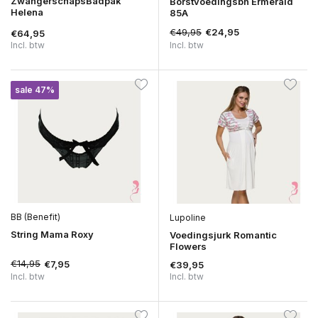
ZwangerschapsBadpak
Borstvoedingsbh Ermerald
Helena
85A
€49,95
€24,95
€64,95
Incl. btw
Incl. btw
sale 47%
BB (Benefit)
Lupoline
String Mama Roxy
Voedingsjurk Romantic
Flowers
€14,95
€7,95
€39,95
Incl. btw
Incl. btw