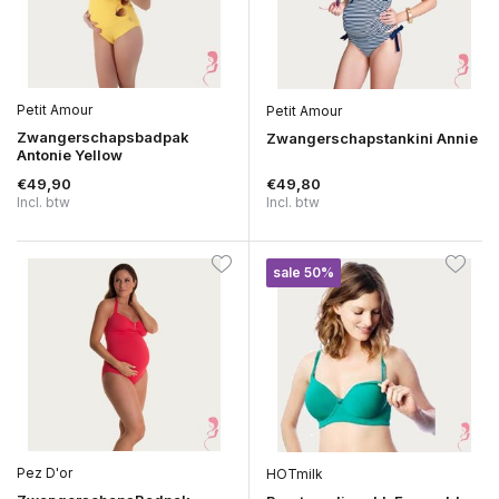
Petit Amour
Petit Amour
Zwangerschapsbadpak
Zwangerschapstankini Annie
Antonie Yellow
€49,90
€49,80
Incl. btw
Incl. btw
sale 50%
Pez D'or
HOTmilk