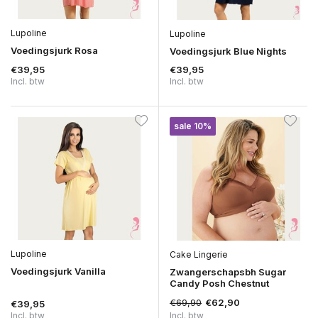
Lupoline
Lupoline
Voedingsjurk Rosa
Voedingsjurk Blue Nights
€39,95
€39,95
Incl. btw
Incl. btw
sale 10%
Lupoline
Cake Lingerie
Voedingsjurk Vanilla
Zwangerschapsbh Sugar
Candy Posh Chestnut
€69,90
€62,90
€39,95
Incl. btw
Incl. btw