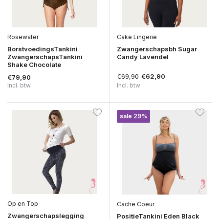
Rosewater
Cake Lingerie
BorstvoedingsTankini
Zwangerschapsbh Sugar
ZwangerschapsTankini
Candy Lavendel
Shake Chocolate
€69,90
€62,90
€79,90
Incl. btw
Incl. btw
sale 29%
Op en Top
Cache Coeur
Zwangerschapslegging
PositieTankini Eden Black