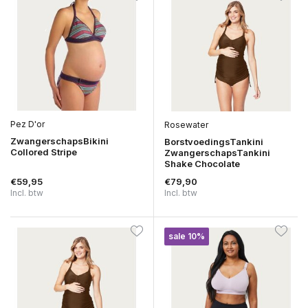
Pez D'or
Rosewater
ZwangerschapsBikini
BorstvoedingsTankini
Collored Stripe
ZwangerschapsTankini
Shake Chocolate
€59,95
€79,90
Incl. btw
Incl. btw
sale 10%