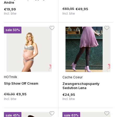
Andre
€69,95
€49,95
€19,99
Incl. btw
Incl. btw
sale 50%
HOTmilk
Cache Coeur
Slip Show Off Cream
Zwangerschapspanty
Sedution Lena
€19,90
€9,95
€24,95
Incl. btw
Incl. btw
sale 45%
sale 63%