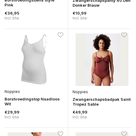
Zwangerschapspanty 40 Den
Pink
Donker Blauw
€36,95
€10,99
Incl. btw
Incl. btw
Noppies
Noppies
Borstvoedingstop Naadloos
Zwangerschapsbadpak Saint
Wit
Tropez Sable
€29,99
€49,99
Incl. btw
Incl. btw