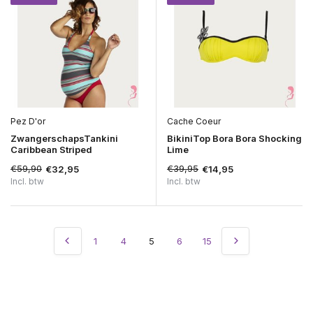
Pez D'or
Cache Coeur
ZwangerschapsTankini
BikiniTop Bora Bora Shocking
Caribbean Striped
Lime
€59,90
€39,95
€32,95
€14,95
Incl. btw
Incl. btw
1
4
5
6
15