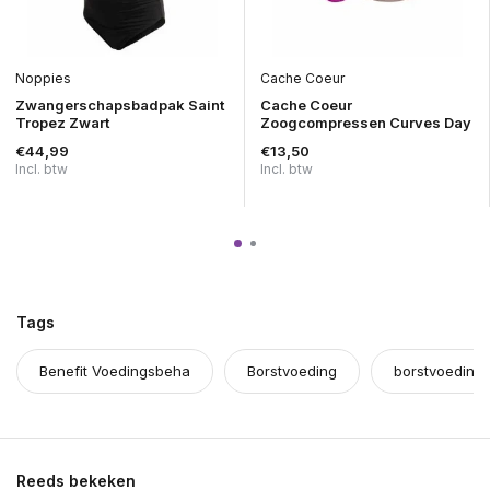
Noppies
Cache Coeur
Zwangerschapsbadpak Saint
Cache Coeur
Tropez Zwart
Zoogcompressen Curves Day
€44,99
€13,50
Incl. btw
Incl. btw
Tags
Benefit Voedingsbeha
Borstvoeding
borstvoeding
Reeds bekeken