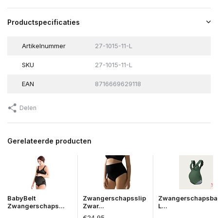
Productspecificaties
Artikelnummer
27-1015-11-L
SKU
27-1015-11-L
EAN
8716669629118
Delen
Gerelateerde producten
BabyBelt
Zwangerschapsslip
Zwangerschapsba
Zwangerschaps...
Zwar...
L...
€24,95