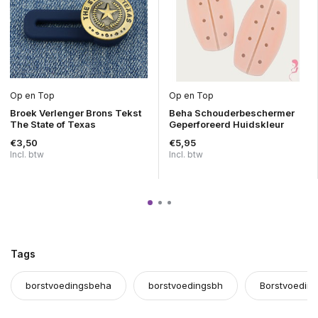
Op en Top
Op en Top
Broek Verlenger Brons Tekst
Beha Schouderbeschermer
The State of Texas
Geperforeerd Huidskleur
€3,50
€5,95
Incl. btw
Incl. btw
Tags
borstvoedingsbeha
borstvoedingsbh
Borstvoeding