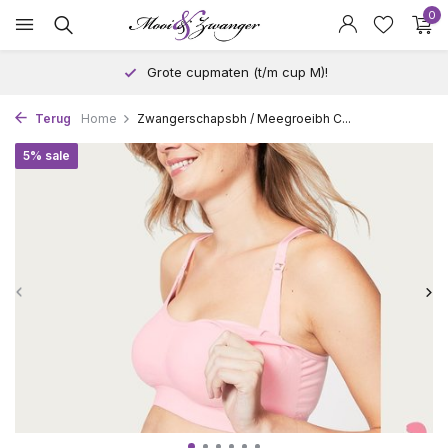
0
Grote cupmaten (t/m cup M)!
Terug
Home
Zwangerschapsbh / Meegroeibh C...
5% sale