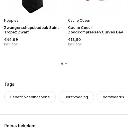
Noppies
Cache Coeur
Zwangerschapsbadpak Saint
Cache Coeur
Tropez Zwart
Zoogcompressen Curves Day
€44,99
€13,50
Incl. btw
Incl. btw
Tags
Benefit Voedingsbeha
Borstvoeding
borstvoeding
Reeds bekeken