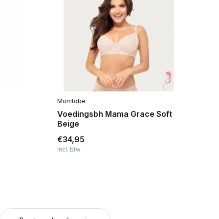
Momtobe
No
Voedingsbh Mama Grace Soft
Zw
Beige
Tr
€34,95
€4
Incl. btw
Inc