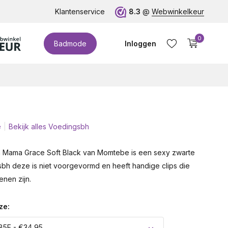
te cupmaten (t/m cup M)!
Klantenservice
8.3
@
Webwinkelkeur
0
Badmode
Inloggen
e
Bekijk alles Voedingsbh
Account aanmaken
 Mama Grace Soft Black van Momtebe is een sexy zwarte
h deze is niet voorgevormd en heeft handige clips die
enen zijn.
ze:
85E - €34,95