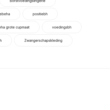
Borstvoedingslingerie
iebeha
positiebh
ha grote cupmaat
voedingsbh
h
Zwangerschapskleding