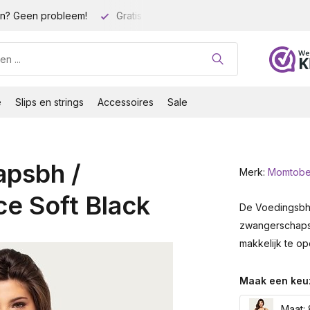
n? Geen probleem!
Gratis verzending vanaf 35 euro!
Gro
e
Slips en strings
Accessoires
Sale
psbh /
Merk:
Momtob
e Soft Black
De Voedingsbh
zwangerschapsb
makkelijk te op
Maak een keu
Maat: 