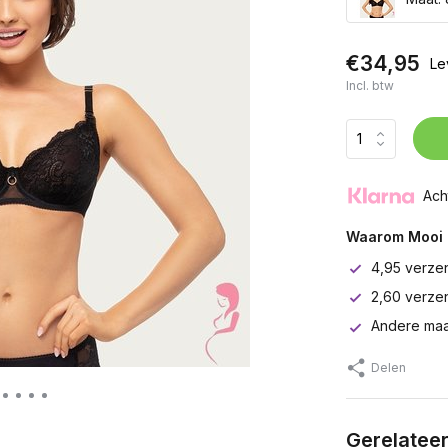
€34,95
Le
Incl. btw
Ach
Waarom Mooi 
4,95 verze
2,60 verze
Andere maa
Delen
Gerelatee