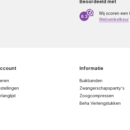
Beoordeeld met
Wij scoren een
8.3
Webwinkelkeur
account
Informatie
reren
Buikbanden
stellingen
Zwangerschapspanty's
rlanglijst
Zoogcompressen
Beha Verlengstukken