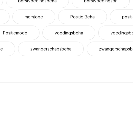
borstvoedingsbeha
borstvoedingsbh
momtobe
Positie Beha
posit
Positiemode
voedingsbeha
voedingsbe
ie
zwangerschapsbeha
zwangerschapsb