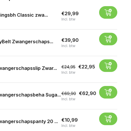
€29,99
ingsbh Classic zwa...
Incl. btw
€39,90
yBelt Zwangerschaps...
Incl. btw
€22,95
€24,95
angerschapsslip Zwar...
Incl. btw
€62,90
€69,90
wangerschapsbeha Suga...
Incl. btw
€10,99
angerschapspanty 20 ...
Incl. btw