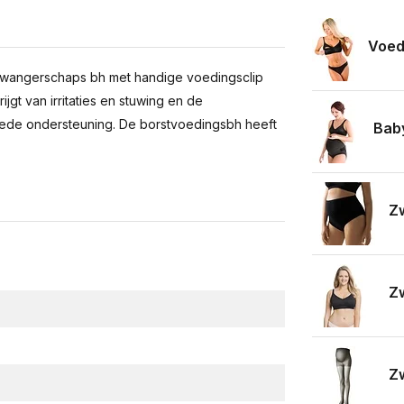
Voed
 zwangerschaps bh met handige voedingsclip
jgt van irritaties en stuwing en de
ede ondersteuning. De borstvoedingsbh heeft
Bab
Zw
Z
Zw