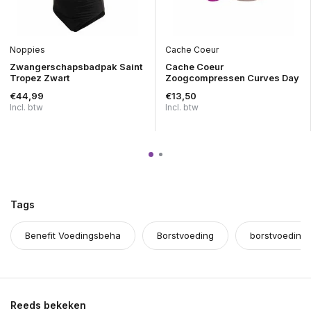
Noppies
Cache Coeur
Zwangerschapsbadpak Saint
Cache Coeur
Tropez Zwart
Zoogcompressen Curves Day
€44,99
€13,50
Incl. btw
Incl. btw
Tags
Benefit Voedingsbeha
Borstvoeding
borstvoeding
Reeds bekeken