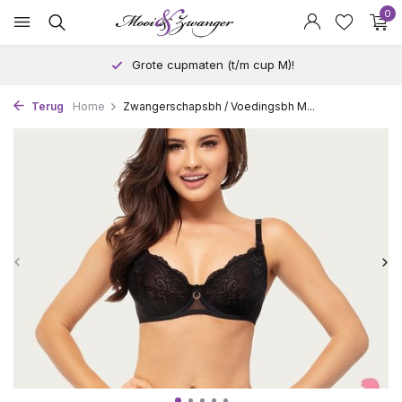
0
p M)!
Andere maat proberen? Geen p
Terug
Home
Zwangerschapsbh / Voedingsbh M...