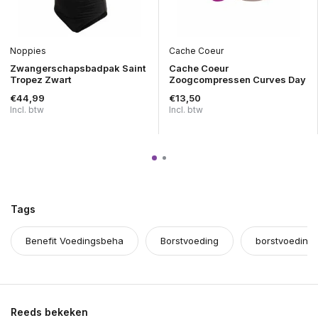
Noppies
Cache Coeur
Zwangerschapsbadpak Saint
Cache Coeur
Tropez Zwart
Zoogcompressen Curves Day
€44,99
€13,50
Incl. btw
Incl. btw
Tags
Benefit Voedingsbeha
Borstvoeding
borstvoeding
Reeds bekeken